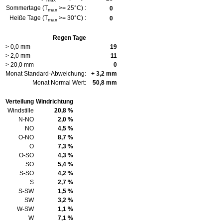
Sommertage (T
>= 25°C) :
0
max
Heiße Tage (T
>= 30°C) :
0
max
Regen Tage
> 0,0 mm
19
> 2,0 mm
11
> 20,0 mm
0
Monat Standard-Abweichung:
+ 3,2 mm
Monat Normal Wert:
50,8 mm
Verteilung
Windrichtung
Windstille
20,8 %
N-NO
2,0 %
NO
4,5 %
O-NO
8,7 %
O
7,3 %
O-SO
4,3 %
SO
5,4 %
S-SO
4,2 %
S
2,7 %
S-SW
1,5 %
SW
3,2 %
W-SW
1,1 %
W
7,1 %