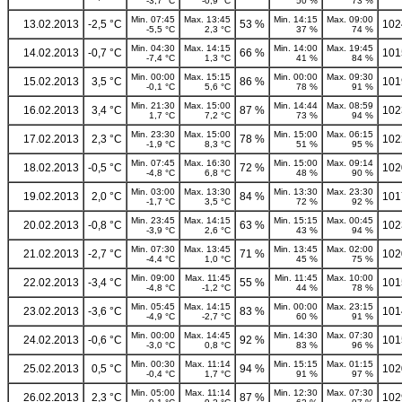
-3,7 °C
-0,9 °C
50 %
73 %
Min. 07:45
Max. 13:45
Min. 14:15
Max. 09:00
13.02.2013
-2,5 °C
53 %
102
-5,5 °C
2,3 °C
37 %
74 %
Min. 04:30
Max. 14:15
Min. 14:00
Max. 19:45
14.02.2013
-0,7 °C
66 %
101
-7,4 °C
1,3 °C
41 %
84 %
Min. 00:00
Max. 15:15
Min. 00:00
Max. 09:30
15.02.2013
3,5 °C
86 %
101
-0,1 °C
5,6 °C
78 %
91 %
Min. 21:30
Max. 15:00
Min. 14:44
Max. 08:59
16.02.2013
3,4 °C
87 %
102
1,7 °C
7,2 °C
73 %
94 %
Min. 23:30
Max. 15:00
Min. 15:00
Max. 06:15
17.02.2013
2,3 °C
78 %
102
-1,9 °C
8,3 °C
51 %
95 %
Min. 07:45
Max. 16:30
Min. 15:00
Max. 09:14
18.02.2013
-0,5 °C
72 %
102
-4,8 °C
6,8 °C
48 %
90 %
Min. 03:00
Max. 13:30
Min. 13:30
Max. 23:30
19.02.2013
2,0 °C
84 %
101
-1,7 °C
3,5 °C
72 %
92 %
Min. 23:45
Max. 14:15
Min. 15:15
Max. 00:45
20.02.2013
-0,8 °C
63 %
102
-3,9 °C
2,6 °C
43 %
94 %
Min. 07:30
Max. 13:45
Min. 13:45
Max. 02:00
21.02.2013
-2,7 °C
71 %
102
-4,4 °C
1,0 °C
45 %
75 %
Min. 09:00
Max. 11:45
Min. 11:45
Max. 10:00
22.02.2013
-3,4 °C
55 %
101
-4,8 °C
-1,2 °C
44 %
78 %
Min. 05:45
Max. 14:15
Min. 00:00
Max. 23:15
23.02.2013
-3,6 °C
83 %
101
-4,9 °C
-2,7 °C
60 %
91 %
Min. 00:00
Max. 14:45
Min. 14:30
Max. 07:30
24.02.2013
-0,6 °C
92 %
101
-3,0 °C
0,8 °C
83 %
96 %
Min. 00:30
Max. 11:14
Min. 15:15
Max. 01:15
25.02.2013
0,5 °C
94 %
102
-0,4 °C
1,7 °C
91 %
97 %
Min. 05:00
Max. 11:14
Min. 12:30
Max. 07:30
26.02.2013
2,3 °C
87 %
102