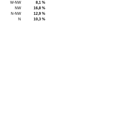
W-NW
8,1 %
NW
16,8 %
N-NW
12,9 %
N
10,3 %