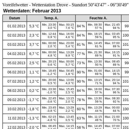
Voreifelwetter - Wetterstation Drove - Standort 50°43'47" - 06°30'49"
Wetterdaten: Februar 2013
Datum
Temp. A.
Feuchte A.
Min. 23:30
Max. 00:15
Min. 08:30
Max. 21:45
01.02.2013
5,3 °C
84 %
99
3,0 °C
7,6 °C
57 %
94 %
Min. 12:44
Max. 16:00
Min. 16:15
Max. 03:45
02.02.2013
2,3 °C
84 %
100
0,9 °C
4,6 °C
59 %
95 %
Min. 00:00
Max. 23:00
Min. 14:45
Max. 07:00
03.02.2013
3,7 °C
81 %
101
2,0 °C
5,4 °C
61 %
89 %
Min. 00:00
Max. 13:29
Min. 21:30
Max. 16:15
04.02.2013
6,7 °C
77 %
100
4,8 °C
9,9 °C
69 %
91 %
Min. 20:15
Max. 00:00
Min. 13:30
Max. 08:45
05.02.2013
2,5 °C
73 %
99
0,6 °C
5,7 °C
50 %
89 %
Min. 18:45
Max. 04:45
Min. 01:00
Max. 14:15
06.02.2013
1,1 °C
90 %
99
-1,2 °C
1,8 °C
69 %
96 %
Min. 20:00
Max. 13:00
Min. 13:15
Max. 20:14
07.02.2013
1,2 °C
90 %
101
0,5 °C
4,3 °C
71 %
94 %
Min. 23:30
Max. 15:45
Min. 16:00
Max. 07:30
08.02.2013
0,2 °C
84 %
101
-1,0 °C
2,5 °C
57 %
96 %
Min. 22:45
Max. 13:15
Min. 13:30
Max. 08:30
09.02.2013
-1,7 °C
78 %
101
-3,6 °C
2,0 °C
59 %
92 %
Min. 23:45
Max. 13:29
Min. 13:29
Max. 00:00
10.02.2013
-1,8 °C
60 %
100
-3,8 °C
2,2 °C
44 %
84 %
Min. 02:15
Max. 13:45
Min. 11:15
Max. 21:00
11.02.2013
-1,3 °C
63 %
100
-4,8 °C
0,5 °C
48 %
70 %
Min. 06:45
Max. 14:15
Min. 14:45
Max. 07:00
12.02.2013
-2,0 °C
58 %
101