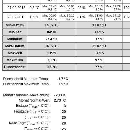
0,1 °C
9,2 °C
62 %
97 %
Min. 07:45
Max. 00:00
Min. 16:15
Max. 02:29
27.02.2013
0,3 °C
93 %
102
-0,3 °C
1,5 °C
85 %
97 %
Min. 06:00
Max. 15:15
Min. 13:00
Max. 07:15
28.02.2013
1,5 °C
81 %
102
-0,6 °C
4,8 °C
65 %
96 %
Min-Datum
14.02.13
13.02.13
Min-Zeit
04:30
14:15
Minimum
-7,4 °C
37 %
Max-Datum
04.02.13
25.02.13
Max-Zeit
13:29
01:15
Maximum
9,9 °C
97 %
Durchschnitt
0,6 °C
77 %
Durchschnitt Minimum Temp.
-1,7 °C
Durchschnitt Maximum Temp.
3,5 °C
Monat Standard-Abweichung:
- 2,11 K
Monat Normal Wert:
2,73 °C
Eistage (T
< 0°C) :
3
max
Frosttage (T
< 0°C) :
20
min
(T
<= 0,0°C) :
20
min
Kalte Tage (T
< 10°C) :
28
max
(T
>= 0,0°C) :
25
max