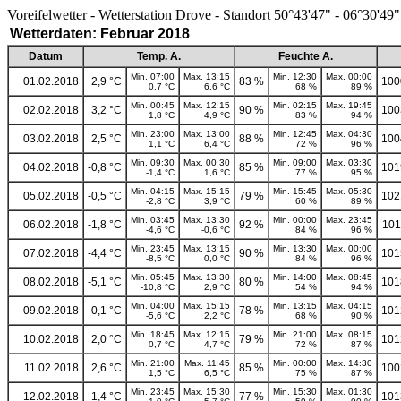
Voreifelwetter - Wetterstation Drove - Standort 50°43'47" - 06°30'49"
Wetterdaten: Februar 2018
Datum
Temp. A.
Feuchte A.
Min. 07:00
Max. 13:15
Min. 12:30
Max. 00:00
01.02.2018
2,9 °C
83 %
100
0,7 °C
6,6 °C
68 %
89 %
Min. 00:45
Max. 12:15
Min. 02:15
Max. 19:45
02.02.2018
3,2 °C
90 %
100
1,8 °C
4,9 °C
83 %
94 %
Min. 23:00
Max. 13:00
Min. 12:45
Max. 04:30
03.02.2018
2,5 °C
88 %
100
1,1 °C
6,4 °C
72 %
96 %
Min. 09:30
Max. 00:30
Min. 09:00
Max. 03:30
04.02.2018
-0,8 °C
85 %
101
-1,4 °C
1,6 °C
77 %
95 %
Min. 04:15
Max. 15:15
Min. 15:45
Max. 05:30
05.02.2018
-0,5 °C
79 %
102
-2,8 °C
3,9 °C
60 %
89 %
Min. 03:45
Max. 13:30
Min. 00:00
Max. 23:45
06.02.2018
-1,8 °C
92 %
101
-4,6 °C
-0,6 °C
84 %
96 %
Min. 23:45
Max. 13:15
Min. 13:30
Max. 00:00
07.02.2018
-4,4 °C
90 %
101
-8,5 °C
0,0 °C
84 %
96 %
Min. 05:45
Max. 13:30
Min. 14:00
Max. 08:45
08.02.2018
-5,1 °C
80 %
101
-10,8 °C
2,9 °C
54 %
94 %
Min. 04:00
Max. 15:15
Min. 13:15
Max. 04:15
09.02.2018
-0,1 °C
78 %
101
-5,6 °C
2,2 °C
68 %
90 %
Min. 18:45
Max. 12:15
Min. 21:00
Max. 08:15
10.02.2018
2,0 °C
79 %
101
0,7 °C
4,7 °C
72 %
87 %
Min. 21:00
Max. 11:45
Min. 00:00
Max. 14:30
11.02.2018
2,6 °C
85 %
100
1,5 °C
6,5 °C
75 %
87 %
Min. 23:45
Max. 15:30
Min. 15:30
Max. 01:30
12.02.2018
1,4 °C
77 %
101