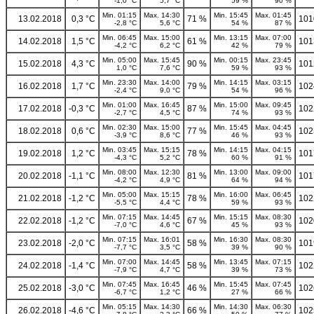
-1,0 °C
5,7 °C
59 %
90 %
Min. 01:15
Max. 14:30
Min. 15:45
Max. 01:45
13.02.2018
0,3 °C
71 %
101
-2,8 °C
5,6 °C
54 %
87 %
Min. 06:45
Max. 15:00
Min. 13:15
Max. 07:00
14.02.2018
1,5 °C
61 %
101
-4,2 °C
6,2 °C
42 %
79 %
Min. 05:00
Max. 15:45
Min. 00:15
Max. 23:45
15.02.2018
4,3 °C
90 %
101
1,0 °C
7,6 °C
59 %
93 %
Min. 23:30
Max. 14:00
Min. 14:15
Max. 03:15
16.02.2018
1,7 °C
79 %
102
-2,4 °C
9,0 °C
54 %
96 %
Min. 01:00
Max. 16:45
Min. 15:00
Max. 09:45
17.02.2018
-0,3 °C
87 %
102
-2,7 °C
4,5 °C
74 %
93 %
Min. 02:30
Max. 15:00
Min. 15:45
Max. 04:45
18.02.2018
0,6 °C
77 %
102
-3,9 °C
8,6 °C
46 %
93 %
Min. 03:45
Max. 15:15
Min. 14:15
Max. 04:15
19.02.2018
1,2 °C
78 %
101
-4,3 °C
5,2 °C
60 %
91 %
Min. 08:00
Max. 12:30
Min. 13:00
Max. 09:00
20.02.2018
-1,1 °C
81 %
101
-4,2 °C
4,9 °C
64 %
94 %
Min. 05:00
Max. 15:15
Min. 16:00
Max. 06:45
21.02.2018
-1,2 °C
78 %
102
-5,5 °C
4,4 °C
59 %
93 %
Min. 07:15
Max. 14:45
Min. 15:15
Max. 08:30
22.02.2018
-1,2 °C
67 %
102
-7,0 °C
4,6 °C
45 %
93 %
Min. 07:15
Max. 16:01
Min. 16:30
Max. 08:30
23.02.2018
-2,0 °C
58 %
101
-7,7 °C
3,5 °C
39 %
90 %
Min. 07:00
Max. 14:45
Min. 13:45
Max. 07:15
24.02.2018
-1,4 °C
58 %
102
-7,9 °C
4,7 °C
39 %
73 %
Min. 07:45
Max. 16:45
Min. 15:45
Max. 07:45
25.02.2018
-3,0 °C
46 %
102
-6,7 °C
1,2 °C
27 %
66 %
Min. 05:15
Max. 14:30
Min. 14:30
Max. 06:30
26.02.2018
-4,6 °C
66 %
102