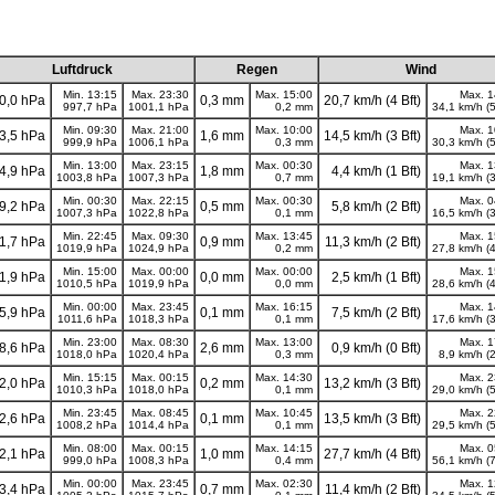
Luftdruck
Regen
Wind
Min. 13:15
Max. 23:30
Max. 15:00
Max. 1
0,0 hPa
0,3 mm
20,7 km/h (4 Bft)
997,7 hPa
1001,1 hPa
0,2 mm
34,1 km/h (5
Min. 09:30
Max. 21:00
Max. 10:00
Max. 1
3,5 hPa
1,6 mm
14,5 km/h (3 Bft)
999,9 hPa
1006,1 hPa
0,3 mm
30,3 km/h (5
Min. 13:00
Max. 23:15
Max. 00:30
Max. 1
4,9 hPa
1,8 mm
4,4 km/h (1 Bft)
1003,8 hPa
1007,3 hPa
0,7 mm
19,1 km/h (3
Min. 00:30
Max. 22:15
Max. 00:30
Max. 0
9,2 hPa
0,5 mm
5,8 km/h (2 Bft)
1007,3 hPa
1022,8 hPa
0,1 mm
16,5 km/h (3
Min. 22:45
Max. 09:30
Max. 13:45
Max. 1
1,7 hPa
0,9 mm
11,3 km/h (2 Bft)
1019,9 hPa
1024,9 hPa
0,2 mm
27,8 km/h (4
Min. 15:00
Max. 00:00
Max. 00:00
Max. 1
1,9 hPa
0,0 mm
2,5 km/h (1 Bft)
1010,5 hPa
1019,9 hPa
0,0 mm
28,6 km/h (4
Min. 00:00
Max. 23:45
Max. 16:15
Max. 1
5,9 hPa
0,1 mm
7,5 km/h (2 Bft)
1011,6 hPa
1018,3 hPa
0,1 mm
17,6 km/h (3
Min. 23:00
Max. 08:30
Max. 13:00
Max. 1
8,6 hPa
2,6 mm
0,9 km/h (0 Bft)
1018,0 hPa
1020,4 hPa
0,3 mm
8,9 km/h (2
Min. 15:15
Max. 00:15
Max. 14:30
Max. 2
2,0 hPa
0,2 mm
13,2 km/h (3 Bft)
1010,3 hPa
1018,0 hPa
0,1 mm
29,0 km/h (5
Min. 23:45
Max. 08:45
Max. 10:45
Max. 2
2,6 hPa
0,1 mm
13,5 km/h (3 Bft)
1008,2 hPa
1014,4 hPa
0,1 mm
29,5 km/h (5
Min. 08:00
Max. 00:15
Max. 14:15
Max. 0
2,1 hPa
1,0 mm
27,7 km/h (4 Bft)
999,0 hPa
1008,3 hPa
0,4 mm
56,1 km/h (7
Min. 00:00
Max. 23:45
Max. 02:30
Max. 1
3,4 hPa
0,7 mm
11,4 km/h (2 Bft)