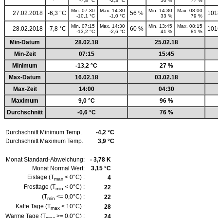
-7,8 °C
-2,3 °C
50 %
77 %
Min. 07:30
Max. 14:30
Min. 14:30
Max. 08:00
27.02.2018
-6,3 °C
56 %
101
-10,1 °C
-1,0 °C
33 %
79 %
Min. 07:15
Max. 14:30
Min. 13:45
Max. 08:15
28.02.2018
-7,8 °C
60 %
101
-13,2 °C
-2,6 °C
41 %
81 %
Min-Datum
28.02.18
25.02.18
Min-Zeit
07:15
15:45
Minimum
-13,2 °C
27 %
Max-Datum
16.02.18
03.02.18
Max-Zeit
14:00
04:30
Maximum
9,0 °C
96 %
Durchschnitt
-0,6 °C
76 %
Durchschnitt Minimum Temp.
-4,2 °C
Durchschnitt Maximum Temp.
3,9 °C
Monat Standard-Abweichung:
- 3,78 K
Monat Normal Wert:
3,15 °C
Eistage (T
< 0°C) :
4
max
Frosttage (T
< 0°C) :
22
min
(T
<= 0,0°C) :
22
min
Kalte Tage (T
< 10°C) :
28
max
Warme Tage (T
>= 0,0°C) :
24
max