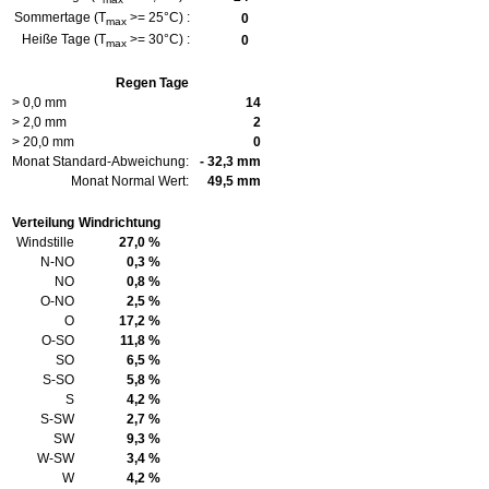
Sommertage (T
>= 25°C) :
0
max
Heiße Tage (T
>= 30°C) :
0
max
Regen Tage
> 0,0 mm
14
> 2,0 mm
2
> 20,0 mm
0
Monat Standard-Abweichung:
- 32,3 mm
Monat Normal Wert:
49,5 mm
Verteilung
Windrichtung
Windstille
27,0 %
N-NO
0,3 %
NO
0,8 %
O-NO
2,5 %
O
17,2 %
O-SO
11,8 %
SO
6,5 %
S-SO
5,8 %
S
4,2 %
S-SW
2,7 %
SW
9,3 %
W-SW
3,4 %
W
4,2 %