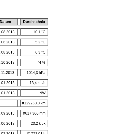
Datum
Durchschnitt
.08.2013
10,1 °C
.06.2013
5,2 °C
.08.2013
6,3 °C
.10.2013
74 %
.11.2013
1014,3 hPa
.01.2013
13,4 km/h
.01.2013
NW
#129268.8 km
.09.2013
#617,300 mm
.06.2013
23,2 klux
.07.2013
#1772:01 h