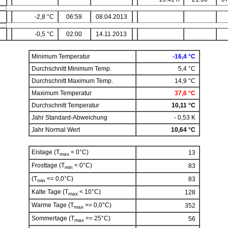
-2,8 °C
06:59
08.04.2013
-0,5 °C
02:00
14.11.2013
Minimum Temperatur
-16,4 °C
Durchschnitt Minimum Temp.
5,4 °C
Durchschnitt Maximum Temp.
14,9 °C
Maximum Temperatur
37,6 °C
Durchschnitt Temperatur
10,11 °C
Jahr Standard-Abweichung
- 0,53 K
Jahr Normal Wert
10,64 °C
Eistage (T
< 0°C)
13
max
Frosttage (T
< 0°C)
83
min
(T
<= 0,0°C)
83
min
Kalte Tage (T
< 10°C)
128
max
Warme Tage (T
>= 0,0°C)
352
max
Sommertage (T
>= 25°C)
56
max