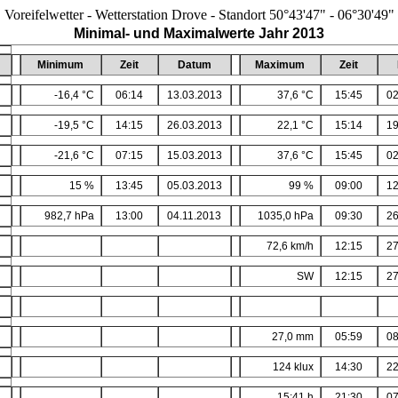
Voreifelwetter - Wetterstation Drove - Standort 50°43'47" - 06°30'49"
Minimal- und Maximalwerte Jahr 2013
Minimum
Zeit
Datum
Maximum
Zeit
-16,4 °C
06:14
13.03.2013
37,6 °C
15:45
02
-19,5 °C
14:15
26.03.2013
22,1 °C
15:14
19
-21,6 °C
07:15
15.03.2013
37,6 °C
15:45
02
15 %
13:45
05.03.2013
99 %
09:00
12
982,7 hPa
13:00
04.11.2013
1035,0 hPa
09:30
26
72,6 km/h
12:15
27
SW
12:15
27
27,0 mm
05:59
08
124 klux
14:30
22
15:41 h
21:30
07