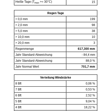
Heiße Tage (T
>= 30°C)
15
max
Regen Tage
> 0,0 mm
199
> 2,0 mm
98
> 5,0 mm
38
> 10,0 mm
10
> 20,0 mm
3
Regenmenge
617,300 mm
Jahr Standard-Abweichung
- 84,4 mm
Jahr Standard-Abweichung
88,0 %
Jahr Normal Wert
701,7 mm
Verteilung Windstärke
8 Bft
0,06 %
7 Bft
0,53 %
6 Bft
2,52 %
5 Bft
9,04 %
4 Bft
18,22 %