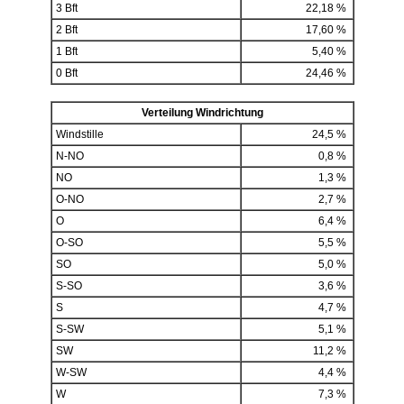
3 Bft
22,18 %
2 Bft
17,60 %
1 Bft
5,40 %
0 Bft
24,46 %
Verteilung Windrichtung
Windstille
24,5 %
N-NO
0,8 %
NO
1,3 %
O-NO
2,7 %
O
6,4 %
O-SO
5,5 %
SO
5,0 %
S-SO
3,6 %
S
4,7 %
S-SW
5,1 %
SW
11,2 %
W-SW
4,4 %
W
7,3 %